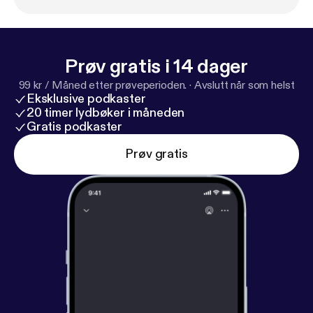
ttps://www.equication.dk/offers/oY92FzMx
]
⏳ OBS: Adgang til videolektionerne forsvinder igen
31/12-2024
Prøv gratis i 14 dager
99 kr / Måned etter prøveperioden.
·
Avslutt når som helst
Eksklusive podkaster
20 timer lydbøker i måneden
Gratis podkaster
Prøv gratis