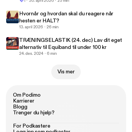
💜
1
30. april 2026
25 min
Hvornår og hvordan skal du reagere når
hesten er HALT?
13. april 2026
26 min
TRÆNINGSELASTIK (24. dec) Lav dit eget
alternativ til Equiband til under 100 kr
24. des. 2024
6 min
Vis mer
Om Podimo
Karrierer
Blogg
Trenger du hjelp?
For Podkastere
Logg inn som podkaster