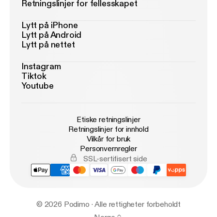
Retningslinjer for fellesskapet
Lytt på iPhone
Lytt på Android
Lytt på nettet
Instagram
Tiktok
Youtube
Etiske retningslinjer
Retningslinjer for innhold
Vilkår for bruk
Personvernregler
SSL-sertifisert side
© 2026 Podimo · Alle rettigheter forbeholdt