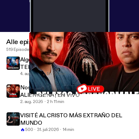
Alle episoder
519 Episoder
Algo NOS PERSIGUIÓ durante kilómetros |
TERROR en CARRETERAS
4. aug. 2026
1 h 36 min
Nos preparan para una INVASIÓN
ALIENÍGENA | EN VIVO
¿Cómo detectar a un charlatán? Tarot y verdades incómodas | 
EXTRA ANORMAL
2. aug. 2026
2 h 11 min
VISITÉ AL CRISTO MÁS EXTRAÑO DEL
MUNDO
🔥
500
31. juli 2026
14 min