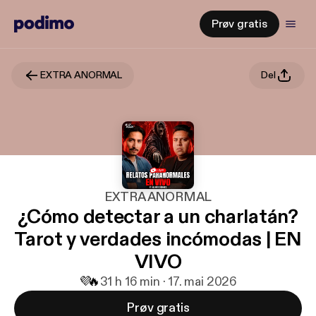
Prøv gratis
EXTRA ANORMAL
Del
EXTRA ANORMAL
¿Cómo detectar a un charlatán?
Tarot y verdades incómodas | EN
VIVO
💜
🔥
3
1 h 16 min · 17. mai 2026
Prøv gratis