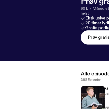
Prøv gra
99 kr / Måned et
helst
Eksklusive 
20 timer ly
Gratis podk
Prøv grati
Alle episod
398 Episoder
G
28