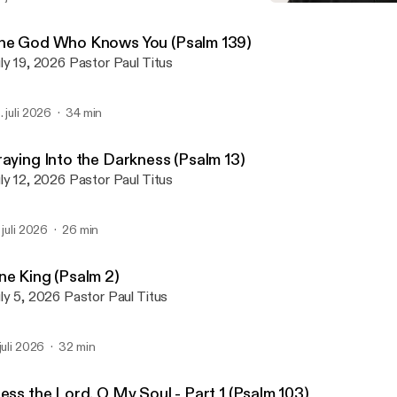
Disappointment with God 
First Alliance Church of L
he God Who Knows You (Psalm 139)
July 19, 2026 Pastor Paul Titus
. juli 2026
34 min
raying Into the Darkness (Psalm 13)
July 12, 2026 Pastor Paul Titus
. juli 2026
26 min
ne King (Psalm 2)
July 5, 2026 Pastor Paul Titus
 juli 2026
32 min
ess the Lord, O My Soul - Part 1 (Psalm 103)