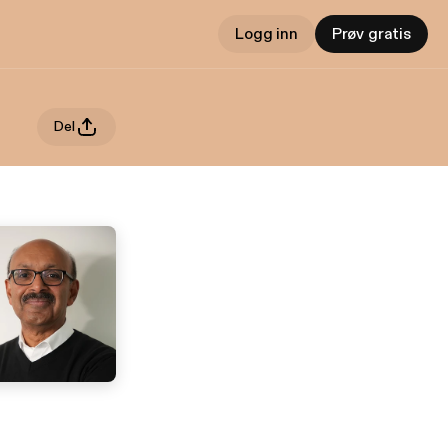
Logg inn
Prøv gratis
Del