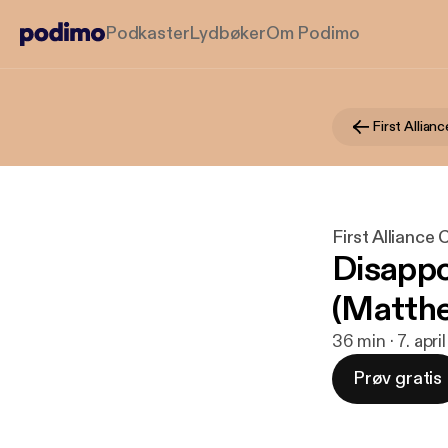
Podkaster
Lydbøker
Om Podimo
First Alliance
Disappo
(Matthe
36 min · 7. apr
Prøv gratis