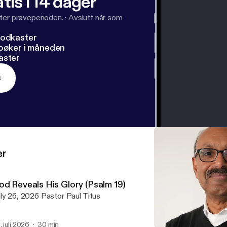
tis i 14 dager
ter prøveperioden.
·
Avslutt når som
podkaster
dbøker i måneden
aster
s
er
od Reveals His Glory (Psalm 19)
July 26, 2026 Pastor Paul Titus
. juli 2026
30 min