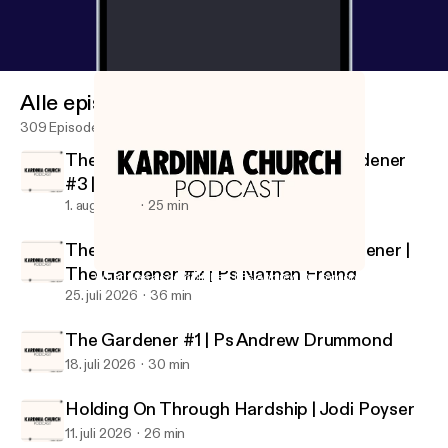
Alle episoder
309 Episoder
The Gardener Who Prunes | The Gardener
#3 | Ps Joe Peters
1. aug. 2026
25 min
There is No Garden, without the gardener |
The Gardener #2 | Ps Nathan Freind
What was accomplished | Ps Andrew Drummond
Kardinia Church Podcast
25. juli 2026
36 min
The Gardener #1 | Ps Andrew Drummond
18. juli 2026
30 min
Holding On Through Hardship | Jodi Poyser
11. juli 2026
26 min