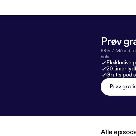
Prøv gra
99 kr / Måned et
helst
Eksklusive 
20 timer ly
Gratis podk
Prøv grati
Alle episod