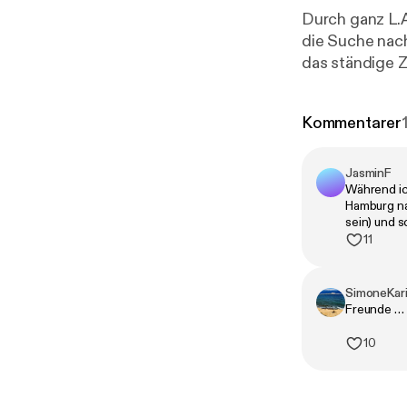
Durch ganz L.A.
die Suche nac
das ständige 
seines Bruders
sowohl Newton
Kommentarer
ignoriert, und
zusätzlich zu 
Over entlockte
JasminF
Während ic
Alle weiteren 
Hamburg na
tps://www.inst
sein) und s
s.podcast/
] 
11
ttps://podcas
SimoneKar
Freunde … 
10