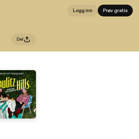
Logg inn
Prøv gratis
Del