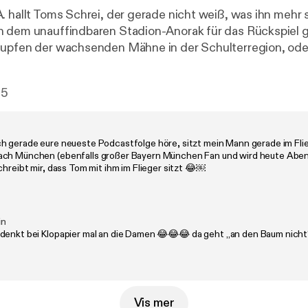
 hallt Toms Schrei, der gerade nicht weiß, was ihn mehr s
h dem unauffindbaren Stadion-Anorak für das Rückspiel
Zupfen der wachsenden Mähne in der Schulterregion, ode
 im Saus und Braus? Wobei Saus für Bills Prollkarre steht,
s Gesetze als auch die Side Eyes der bräsigen Nachbars
15
 Braus für Freundin Sarah, deren Anwesenheit dem gestr
ein paar unlöschbaren Nacktfotos auch noch einen ordent
. Zum Glück hat Daniel schon für Drinks gesorgt. Cheers,
h gerade eure neueste Podcastfolge höre, sitzt mein Mann gerade im Fli
Infos rund um den Podcast, Updates und Werbepartner find
ch München (ebenfalls großer Bayern München Fan und wird heute Aben
agram.com/kaulitzhills.podcast/
[
https://www.instagram.c
chreibt mir, dass Tom mit ihm im Flieger sitzt 😂￼
Learn more about your ad choices. Visit podcastchoices.co
tchoices.com/adchoices
]
in
denkt bei Klopapier mal an die Damen 😂😂😂 da geht „an den Baum nicht
Vis mer