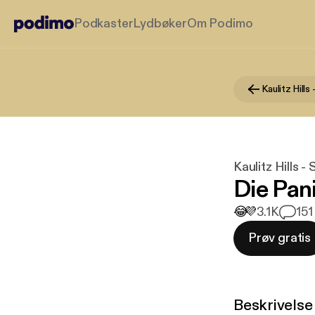
Podkaster
Lydbøker
Om Podimo
Kaulitz Hills 
Die Pan
😂
💜
3.1K
15
1
Prøv gratis
Beskrivelse