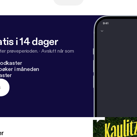
tis i 14 dager
ter prøveperioden.
·
Avslutt når som
podkaster
dbøker i måneden
aster
s
er