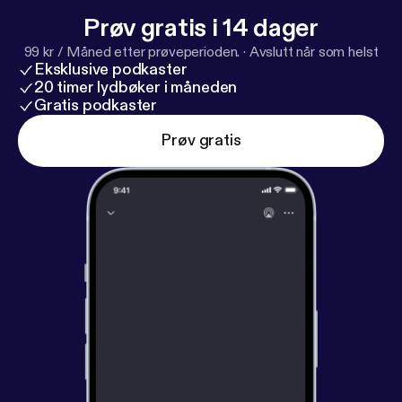
Audiomarktplatz.de [
https://audiomarktplatz.de/?mt
Prøv gratis i 14 dager
m_campaign=pam&mtm_source=shownotes
] -
99 kr / Måned etter prøveperioden.
·
Avslutt når som helst
Geschichten, die bleiben - überall und jederzeit!
Eksklusive podkaster
20 timer lydbøker i måneden
Gratis podkaster
Prøv gratis