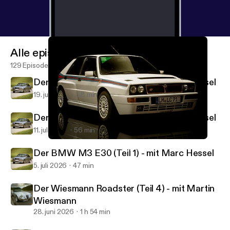
Alle episoder
129 Episoder
Der BMW M3 E30 (Teil 3) - mit Marc Hessel
19. juli 2026
38 min
Der BMW M3 E30 (Teil 2) - mit Marc Hessel
11. juli 2026
56 min
Der Lancia Delta HF Integrale - mit Werner Blättel (Teil 3)
Motorikonen – die 100 besten Autos aller Zeiten
Der BMW M3 E30 (Teil 1) - mit Marc Hessel
5. juli 2026
47 min
Der Wiesmann Roadster (Teil 4) - mit Martin
Wiesmann
28. juni 2026
1 h 54 min