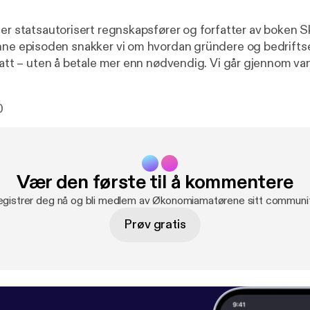
 er statsautorisert regnskapsfører og forfatter av boken S
katt – uten å betale mer enn nødvendig. Vi går gjennom van
else, hjemmekontor, styremøter, pensjonssparing og and
0
t skatteplanlegging og kreativ bokføring? Alf Gunnar Andersen,
llingen og Jan Tore Kristoffersen. Podcasten er sponset av
rt av Hans Olav Grove og Kristoffer Lervik. Renteeksempel
 147 000 kr over 7 år, effektiv rente 13,59%, kostnad 76 101
Vær den første til å kommentere
101 kr ---------------------------------------- Hosted on Acast.
/privacy
] for more information.
gistrer deg nå og bli medlem av Økonomiamatørene sitt communi
Prøv gratis