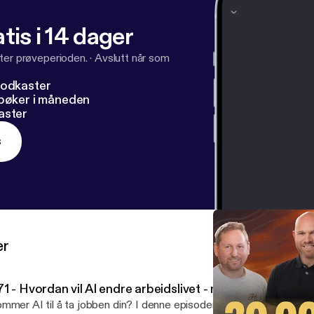
tis i 14 dager
ter prøveperioden.
·
Avslutt når som
podkaster
dbøker i måneden
aster
s
er
71 - Hvordan vil AI endre arbeidslivet - med Nora Gjøen
r AI til å ta jobben din? I denne episoden får vi besøk av Nora Gjøen-