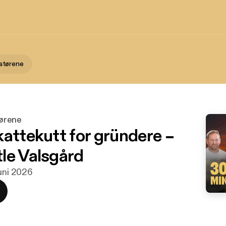
atørene
ørene
kattekutt for gründere –
le Valsgård
juni 2026