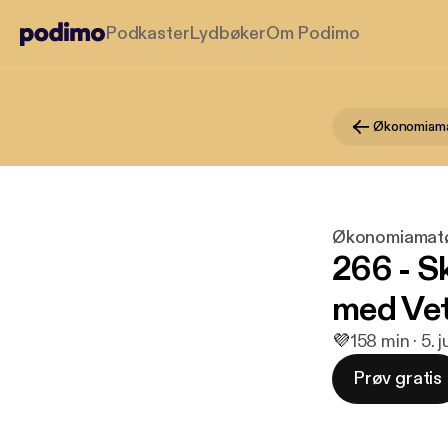
Podkaster
Lydbøker
Om Podimo
Økonomiam
Økonomiamat
266 - S
med Vet
💜
1
58 min · 5. 
Prøv gratis