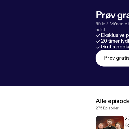
Prøv gra
99 kr / Måned et
helst
Eksklusive 
20 timer ly
Gratis podk
Prøv grati
Alle episod
275 Episoder
2
Komme