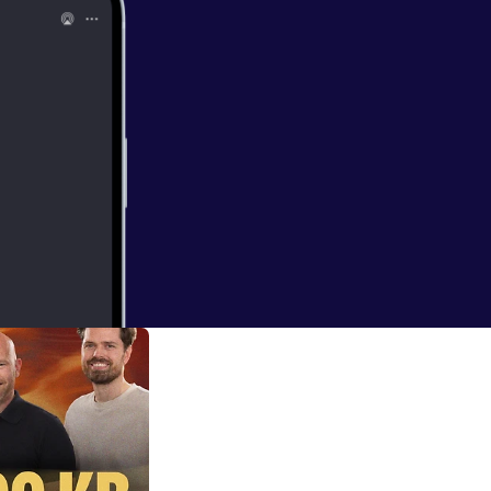
-Gjøsæter