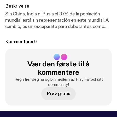
Beskrivelse
Sin China, India ni Rusia el 37% de la población
mundial está sin representación en este mundial. A
cambio, es un escaparate para debutantes como
Cabo Verde o Jordania, que tienen o ninguna
relevancia en la política global o su importancia está
Kommentarer
0
supeditada a casos concretos (como Palestina en el
caso de Jordania). En este nuevo episodio de Gol de
estado te contamos todo esto y hablamos con
Vær den første til å
Fillipo Ricci sobre el drama que supone para Italia y
los italianos no estar en un mundial desde Brasil
kommentere
2014.
Registrer deg nå og bli medlem av Play Fútbol sitt
community!
Prøv gratis