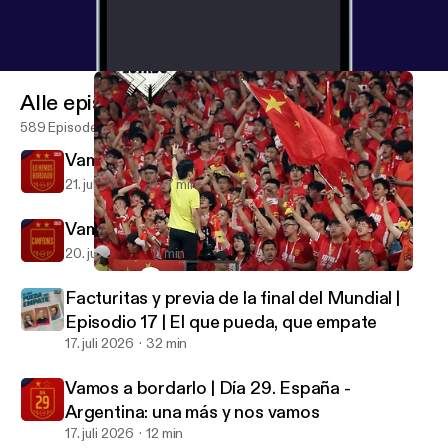
Alle episoder
589 Episoder
Vamos a bordarlo | Lo hemos bordado
21. juli 2026
1 h 7 min
Vamos a bordarlo | Día 30. ¡Campeones!
20. juli 2026
11 min
Gol de Estado | Faltan potencias geopolítcias | Episodio 6
Play Fútbol
Facturitas y previa de la final del Mundial |
Episodio 17 | El que pueda, que empate
17. juli 2026
32 min
Vamos a bordarlo | Día 29. España -
Argentina: una más y nos vamos
17. juli 2026
12 min