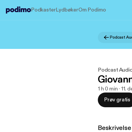
Podkaster
Lydbøker
Om Podimo
Podcast Au
Podcast Audi
Giovann
1 h 0 min · 11.
Prøv gratis
Beskrivelse