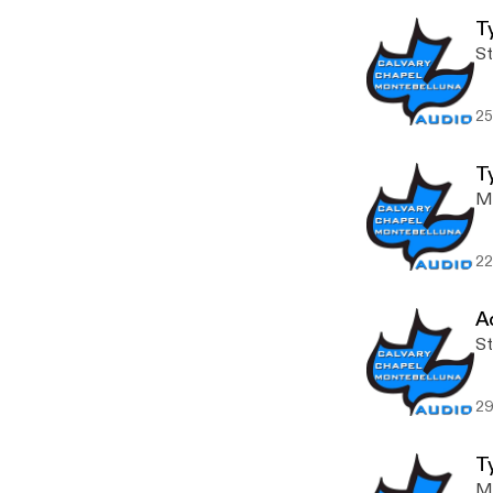
Ty
St
25
T
Me
22
A
St
29
T
Me