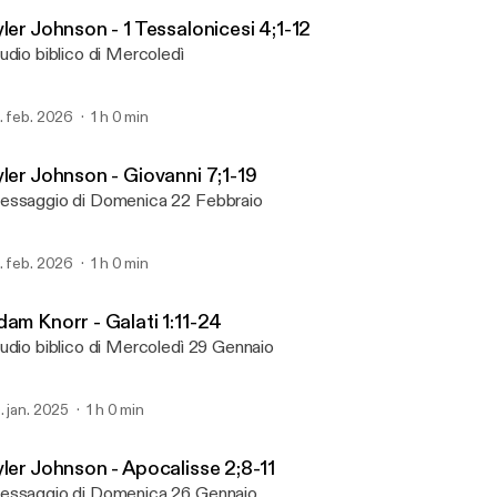
Podcast Audio
ler Johnson - 1 Tessalonicesi 4;1-12
udio biblico di Mercoledì
. feb. 2026
1 h 0 min
yler Johnson - Giovanni 7;1-19
ssaggio di Domenica 22 Febbraio
. feb. 2026
1 h 0 min
dam Knorr - Galati 1:11-24
udio biblico di Mercoledì 29 Gennaio
. jan. 2025
1 h 0 min
yler Johnson - Apocalisse 2;8-11
ssaggio di Domenica 26 Gennaio