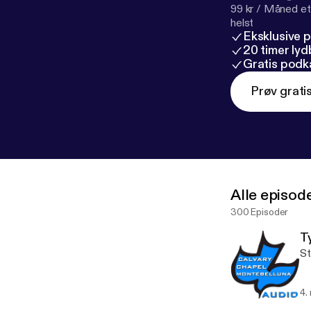
99 kr / Måned et
helst
Eksklusive 
20 timer ly
Gratis podk
Prøv grati
Alle episod
300 Episoder
Ty
St
4.