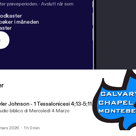
ter prøveperioden.
·
Avslutt når som
podkaster
dbøker i måneden
aster
s
er
ler Johnson - 1 Tessalonicesi 4;13-5;11
udio biblico di Mercoledì 4 Marzo
 mars 2026
1 h 0 min
Giovanni Meneguz - Prove