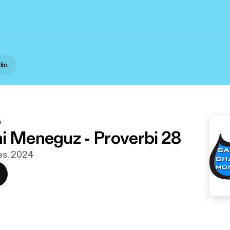
dio
o
i Meneguz - Proverbi 28
 des. 2024