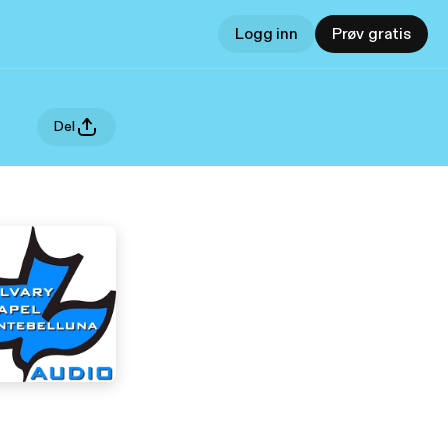
Logg inn
Prøv gratis
Del