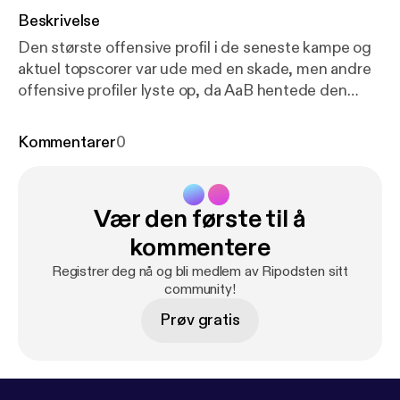
Beskrivelse
Den største offensive profil i de seneste kampe og
aktuel topscorer var ude med en skade, men andre
offensive profiler lyste op, da AaB hentede den
fjerde sejr på stribe og fejede al snak om nedrykning
endegyldigt af bordet. Vi ser på 3-2 sejren over
Kommentarer
0
B.93 på Aalborg Portland Park i denne udgave af
Ripodsten, som blev optaget i udskiftningsboksen
umiddelbart efter kampen. Medvirkende: Simon
Vær den første til å
Ydesen, journalist, Nordjyske Jens Otto Barsøe,
Journalist, Nordjyske Steffen Højer, cheftræner,
kommentere
AaB Frederik Børsting, AaB ---------------------------
Registrer deg nå og bli medlem av Ripodsten sitt
------------- Hosted on Acast. See
community!
acast.com/privacy [
https://acast.com/privacy
] for
Prøv gratis
more information.