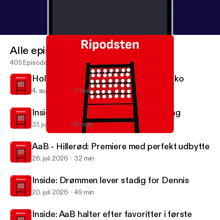
Alle episoder
405 Episoder
Holstebro B - AaB: Lille flirt med fiasko
4. aug. 2026
3 min
Inside: Comebacks i sigte og nyt tiltag
31. juli 2026
40 min
AaB - B.93: Fire på stribe sikrer AaB i 1.division
Ripodsten
AaB - Hillerød: Premiere med perfekt udbytte
28. juli 2026
32 min
Inside: Drømmen lever stadig for Dennis
20. juli 2026
49 min
Inside: AaB halter efter favoritter i første