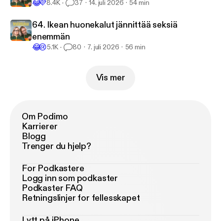
😂
💜
8.4K
37
14. juli 2026
54 min
64. Ikean huonekalut jännittää seksiä
enemmän
😂
😢
5.1K
80
7. juli 2026
56 min
Vis mer
Om Podimo
Karrierer
Blogg
Trenger du hjelp?
For Podkastere
Logg inn som podkaster
Podkaster FAQ
Retningslinjer for fellesskapet
Lytt på iPhone