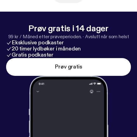
@saatanollavaarassakin TikTok:
@saatanollavaarassakin IG: @kavioliitonkatja IG:
@kimmovehvilainen
Prøv gratis i 14 dager
99 kr / Måned etter prøveperioden.
·
Avslutt når som helst
Eksklusive podkaster
20 timer lydbøker i måneden
Gratis podkaster
Prøv gratis