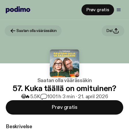
Prøv gratis
Saatan olla väärässäkin
Del
Saatan olla väärässäkin
57. Kuka täällä on omituinen?
😂
🔥
5.5K
100
1 h 3 min · 21. april 2026
Prøv gratis
Beskrivelse