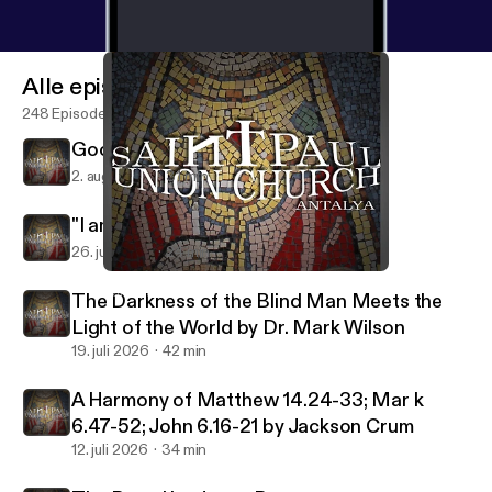
Alle episoder
248 Episoder
Good Shepherd by Jackson Crum
2. aug. 2026
31 min
"I am the Gate" by Richard Welch
26. juli 2026
24 min
What ifs of the Easter Story by Dr. Mark Wilson
Saint Paul Union Church
The Darkness of the Blind Man Meets the
Light of the World by Dr. Mark Wilson
19. juli 2026
42 min
A Harmony of Matthew 14.24-33; Mar k
6.47-52; John 6.16-21 by Jackson Crum
12. juli 2026
34 min