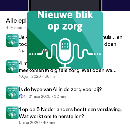
Alle episoder
41 Episoder
Je krijgt alles uitgelegd in het ziekenhuis… en
toch weet je daarna niet wat je moet doen
1. juli 2026
34 min
4 miljoen Nederlanders kunnen niet
meekomen in digitale zorg. Wat doen we
Mindfulness
Nieuwe blik op zorg
daaraan?
10. juni 2026
30 min
Is de hype van AI in de zorg voorbij?
😲
1
21. mai 2026
32 min
1 op de 5 Nederlanders heeft een verslaving.
Wat werkt om te herstellen?
6. mai 2026
40 min