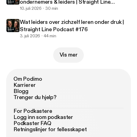
ondernemers & leiders | Straight Line
Podcast #177
10. juli 2026
30 min
Wat leiders over zichzelf leren onder druk |
Straight Line Podcast #176
3. juli 2026
44 min
Vis mer
Om Podimo
Karrierer
Blogg
Trenger du hjelp?
For Podkastere
Logg inn som podkaster
Podkaster FAQ
Retningslinjer for fellesskapet