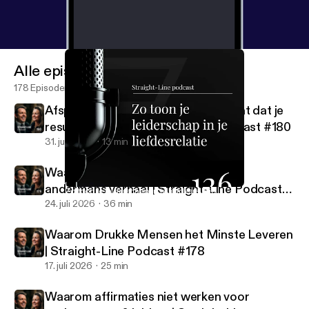
Alle episoder
178 Episoder
Afspraken vs. verwachtingen: het gat dat je
resultaten kost | Straight-Line Podcast #180
31. juli 2026
13 min
Waarom de meeste leiders leven in
andermans verhaal | Straight-Line Podcast
Zo toon je leiderschap in je liefdesrelatie
Straight-Line Podcast
#179
24. juli 2026
36 min
Waarom Drukke Mensen het Minste Leveren
| Straight-Line Podcast #178
17. juli 2026
25 min
Waarom affirmaties niet werken voor