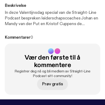
Beskrivelse
In deze Valentijnsdag special van de Straight-Line
Podcast bespreken leiderschapscoaches Johan en
Mandy van der Put en Kristof Cuppens de
uitdagingen die ondernemers en zakelijk leiders
ervaren in hun liefdesrelatie. Dankzij de krachtige
Kommentarer
0
tools van Straight-Line Leadership leer je naast je
ondernemerschap ook excelleren in de
liefdesrelatie met je partner. Beluister snel de
Vær den første til å
podcast en leer hoe je als drukke ondernemer je
relatie actief kunt bekrachtigen dankzij duidelijke
kommentere
communicatie en leiderschap. 📖 Download het
Registrer deg nå og bli medlem av Straight-Line
besproken bulletin op de speciale podcastpagina
Podcast sitt community!
van deze aflevering:
https://www.straightlineleaders
Prøv gratis
hip.com/?post_type=podcast&p=13624