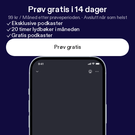
Prøv gratis i 14 dager
99 kr / Måned etter prøveperioden.
·
Avslutt når som helst
Eksklusive podkaster
20 timer lydbøker i måneden
Gratis podkaster
Prøv gratis