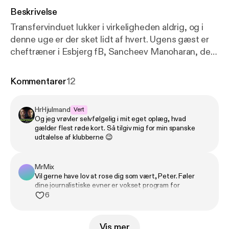
Beskrivelse
Transfervinduet lukker i virkeligheden aldrig, og i
denne uge er der sket lidt af hvert. Ugens gæst er
cheftræner i Esbjerg fB, Sancheev Manoharan, der
fortæller om ambitionerne i vestjysk fodbold, troen
på unge talenter og en klub, der mener, den hører
Kommentarer
12
hjemme i Superligaen. Der er nyt på trænerfronten i
FC København, og endnu en gang melder
HrHjulmand
Vert
spørgsmålet sig hos Farzam og Peter: Hvor længe
Og jeg vrøvler selvfølgelig i mit eget oplæg, hvad
bliver Jacob Neestrup egentlig i Parken? Samtidig
gælder flest røde kort. Så tilgiv mig for min spanske
tager vi temperaturen på direktør-stoledansen i
udtalelse af klubberne 😉
dansk fodbold, hvem er i søgelyset? Til sidst vender
Peter og Farzam en potentiel joker: Kan Kristian
MrMix
Kjær lokkes til hovedstaden? Denne episode er
Vil gerne have lov at rose dig som vært, Peter. Føler
optaget onsdag d. 11/3 26.
dine journalistiske evner er vokset program for
program. Dejligt kvalificeret spørgsmål og man kan høre
6
du har undersøgt tingene i dybden, så cadeau herfra.
Vis mer