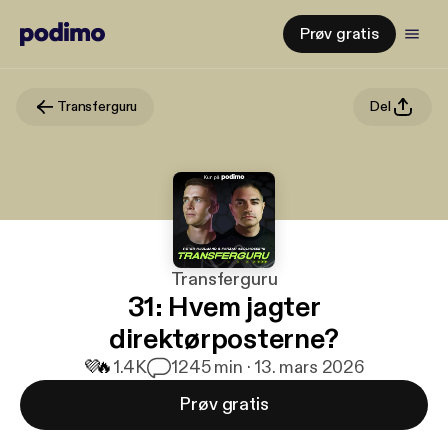
Prøv gratis
Transferguru
Del
Transferguru
31: Hvem jagter
direktørposterne?
💜
🔥
1.4K
12
45 min · 13. mars 2026
Prøv gratis