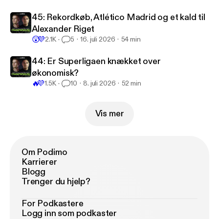
45: Rekordkøb, Atlético Madrid og et kald til
Alexander Riget
😲
💜
2.1K
5
16. juli 2026
54 min
44: Er Superligaen knækket over
økonomisk?
🔥
💜
1.5K
10
8. juli 2026
52 min
Vis mer
Om Podimo
Karrierer
Blogg
Trenger du hjelp?
For Podkastere
Logg inn som podkaster