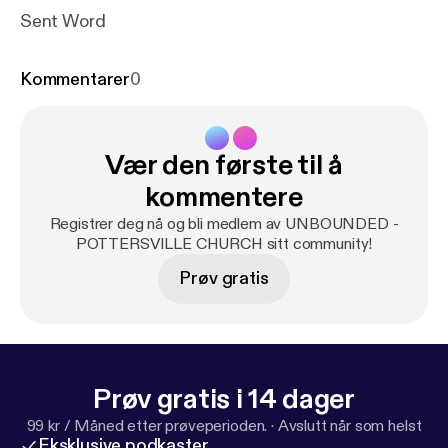
Sent Word
Kommentarer
0
Vær den første til å
kommentere
Registrer deg nå og bli medlem av UNBOUNDED -
POTTERSVILLE CHURCH sitt community!
Prøv gratis
Prøv gratis i 14 dager
99 kr / Måned etter prøveperioden.
·
Avslutt når som helst
Eksklusive podkaster