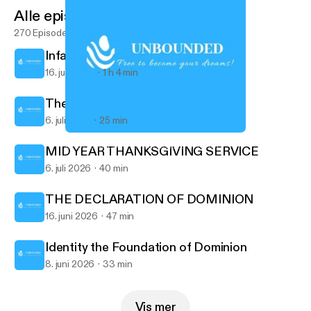
Alle episoder
270 Episoder
Infallible Proofs 2
16. juli 2026
1 h 4 min
The Infallible Proofs
6. juli 2026
25 min
Sent Word
UNBOUNDED - POTTERSVILLE CHURCH
MID YEAR THANKSGIVING SERVICE
6. juli 2026
40 min
THE DECLARATION OF DOMINION
16. juni 2026
47 min
Identity the Foundation of Dominion
8. juni 2026
33 min
Vis mer