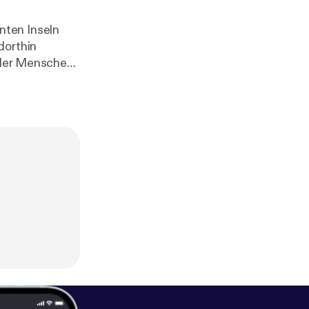
nten Inseln
dorthin
n der Menschen