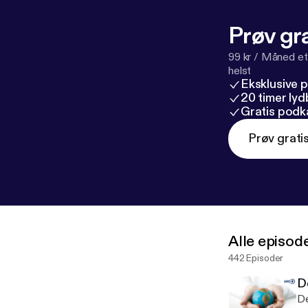
Prøv gra
99 kr / Måned et
helst
Eksklusive 
20 timer ly
Gratis podk
Prøv grati
Alle episod
442 Episoder
D
De