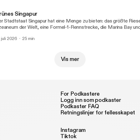
eindruckende Steinformationen, weißer Sandstrand und eine dram
lsenküste. Als 2019 und 2020 verheerende Buschbrände zwei Dritt
rünes Singapur
rwüsteten, schien das Naturwunder in Gefahr. Die Bilder toter Wil
r Stadtstaat Singapur hat eine Menge zu bieten: das größte Ries
e Welt. Doch die Arche Noah Down Under hat sich bemerkenswert 
eaneum der Welt, eine Formel-1-Rennstrecke, die Marina Bay un
skia Guntermann und Michael Marek haben die Insel besucht.
ilen. Doch abseits von Hochhäusern und Konsum- und Unterhaltun
. juli 2026
25 min
 auch viel Natur zu entdecken. Michael Marek und Saskia Gunter
re Reise auf einer Insel nordöstlich von Singapur.
Vis mer
For Podkastere
Logg inn som podkaster
Podkaster FAQ
Retningslinjer for fellesskapet
Instagram
Tiktok