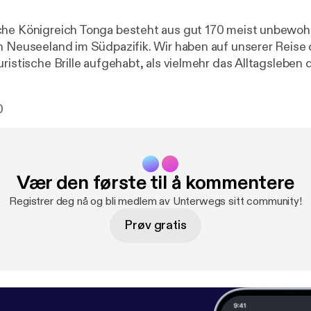
che Königreich Tonga besteht aus gut 170 meist unbewoh
n Neuseeland im Südpazifik. Wir haben auf unserer Reise 
uristische Brille aufgehabt, als vielmehr das Alltagslebe
. Von Mark Diening und Kathrin Erdmann
0
Vær den første til å kommentere
Registrer deg nå og bli medlem av Unterwegs sitt community!
Prøv gratis