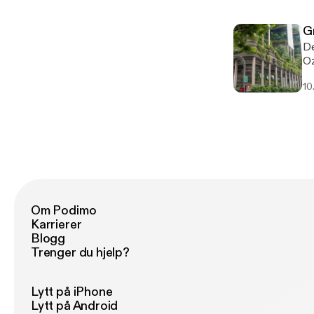
be
Fe
G
ve
De
di
Oz
Sa
Me
10
es
ih
Om Podimo
Karrierer
Blogg
Trenger du hjelp?
Lytt på iPhone
Lytt på Android