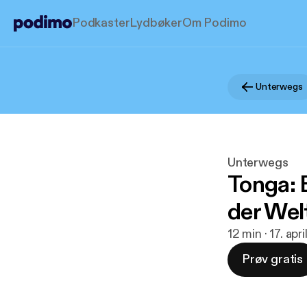
Podkaster
Lydbøker
Om Podimo
Unterwegs
Unterwegs
Tonga: 
der Wel
12 min · 17. apr
Prøv gratis