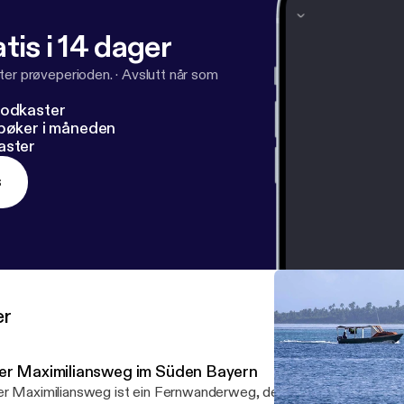
tis i 14 dager
ter prøveperioden.
·
Avslutt når som
podkaster
dbøker i måneden
aster
s
er
er Maximiliansweg im Süden Bayern
r Maximiliansweg ist ein Fernwanderweg, der je nach Route zwi