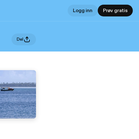
Logg inn
Prøv gratis
Del