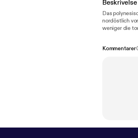
Beskrivelse
Das polynesis
nordöstlich vo
weniger die to
dort erkundet
Kommentarer