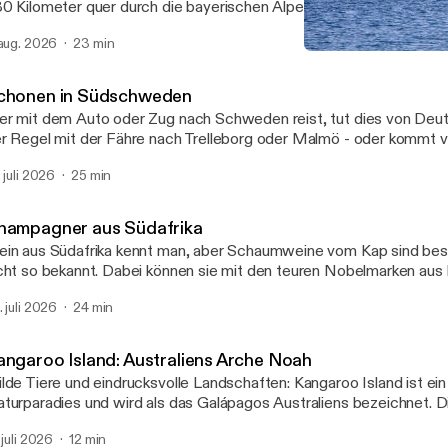
0 Kilometer quer durch die bayerischen Alpen führt; von Lindau 
m Königssee bei Berchtesgaden. Benannt ist der Weg nach Maximil
 aug. 2026
23 min
t 170 Jahren Monarch im damaligen Königreich Bayern war. Im 
Tonga: Eine Reise ans and
ach er mit mehreren Begleitern zu einer "Fuß-, aber vor allem wohl
Unterwegs
tschen-Wanderung durch sein Königreich auf. Wir haben uns auf di
chonen in Südschweden
uren dieser Reise begeben. Von Andrea Zinnecker
r mit dem Auto oder Zug nach Schweden reist, tut dies von Deut
r Regel mit der Fähre nach Trelleborg oder Malmö - oder kommt
er die Öresund-Brücke. So oder so: Die Reisenden betreten Sch
. juli 2026
25 min
s Landes - in der Provinz Schonen. Und die hat einiges zu bieten:
wa, Übernachtungen im Leuchtturm, geheimnisvolle Steinformation
s Städtchen Ystad, in dem Henning Mankells Kommissar Wallander
hampagner aus Südafrika
zu wahnsinnig viel Natur. Von Tina Witte
in aus Südafrika kennt man, aber Schaumweine vom Kap sind best
cht so bekannt. Dabei können sie mit den teuren Nobelmarken aus 
thalten. Pionier ist ein Familienweingut in Stellenbosch. Von Ste
. juli 2026
24 min
angaroo Island: Australiens Arche Noah
lde Tiere und eindrucksvolle Landschaften: Kangaroo Island ist ei
turparadies und wird als das Galápagos Australiens bezeichnet. Die
lometer vom südaustralischen Festland entfernt, ist etwas größer 
 juli 2026
12 min
t vieles zu bieten: Kängurus, Koalas und Stacheltiere aus der Urzeit