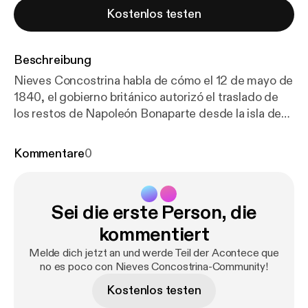
Kostenlos testen
Beschreibung
Nieves Concostrina habla de cómo el 12 de mayo de
1840, el gobierno británico autorizó el traslado de
los restos de Napoleón Bonaparte desde la isla de
Santa Elena a París, casi 20 años después de su
muerte. Este regreso no ocurrió antes debido a la
Kommentare
0
negativa de los Borbones franceses (Luis XVIII),
quienes temían que su tumba se convirtiera en un
lugar de culto.
Sei die erste Person, die
kommentiert
Melde dich jetzt an und werde Teil der Acontece que
no es poco con Nieves Concostrina-Community!
Kostenlos testen