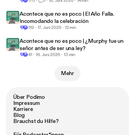
💜
😂
170
1
18. Juni 2026
14 min
Acontece que no es poco | El Año Falla.
Incomodando la celebración
💜
😂
119
17. Juni 2026
12 min
Acontece que no es poco | ¿Murphy fue un
señor antes de ser una ley?
💜
😂
41
16. Juni 2026
13 min
Mehr
Über Podimo
Impressum
Karriere
Blog
Brauchst du Hilfe?
Für Podcaster*innen