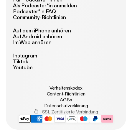
Als Podcaster*in anmelden
Podcaster*in FAQ
Community-Richtlinien
Auf dem iPhone anhören
Auf Android anhören
Im Web anhören
Instagram
Tiktok
Youtube
Verhaltenskodex
Content-Richtlinien
AGBs
Datenschutzerklärung
SSL Zertifizierte Verbindung