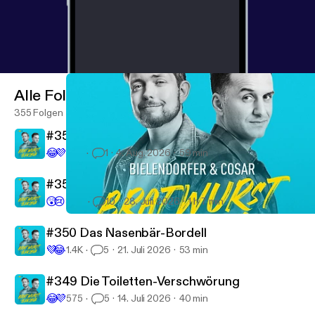
Alle Folgen
355 Folgen
#352 Auf Materijajaajaaal
😂
💜
375
1
4. Aug. 2026
59 min
#351 T wie Tollwut
😲
😢
3.4K
10
28. Juli 2026
1 h 7 min
#339 Du bist ja ein Netter!
Bratwurst und Baklava - mit Özcan Cosar und Bastian Bielendor
#350 Das Nasenbär-Bordell
💜
😂
1.4K
5
21. Juli 2026
53 min
#349 Die Toiletten-Verschwörung
😂
💜
575
5
14. Juli 2026
40 min