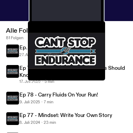
Alle Folgen
81 Folgen
Ep. 80: Back To Run School
27. Aug. 2025
21 min
Ep 79: How's The Weather? Runners Should
Know.
17. Juli 2025
5 min
Coach Kevin Coffee Break #1 - LOOK UP
Can't Stop Endurance
Ep 78 - Carry Fluids On Your Run!
9. Juli 2025
7 min
Ep 77 - Mindset: Write Your Own Story
8. Juli 2024
23 min