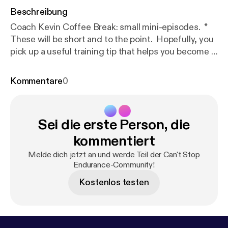
Beschreibung
Coach Kevin Coffee Break: small mini-episodes. *
These will be short and to the point. Hopefully, you
pick up a useful training tip that helps you become a
better, smarter runner. * Look up, runners! * Can
you see your shoes when you run? If so, you are
Kommentare
0
doing it wrong. * Tune in for a few quick running
form tips from Coach Kevin
Sei die erste Person, die
kommentiert
Melde dich jetzt an und werde Teil der Can't Stop
Endurance-Community!
Kostenlos testen