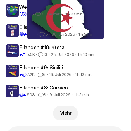
door naar Tonga, ṭṭṛeḥ! See
Wereldsteden #17: Kaapstad
omnystudio.com/listener [
https://omnystudio.com/li
💜
😲
64
3
Gestern
1 h 27 min
stener
] for privacy information.
Eilanden #11: Sardinië
😂
🔥
2.6K
15
30. Juli 2026
1 h 9 min
#88 Algerije
De Grote Podcastlas
Eilanden #10: Kreta
🔥
💜
5.6K
13
23. Juli 2026
1 h 10 min
Eilanden #9: Sicilië
🔥
😢
7.2K
6
16. Juli 2026
1 h 13 min
Eilanden #8: Corsica
😢
🔥
903
8
9. Juli 2026
1 h 5 min
Mehr