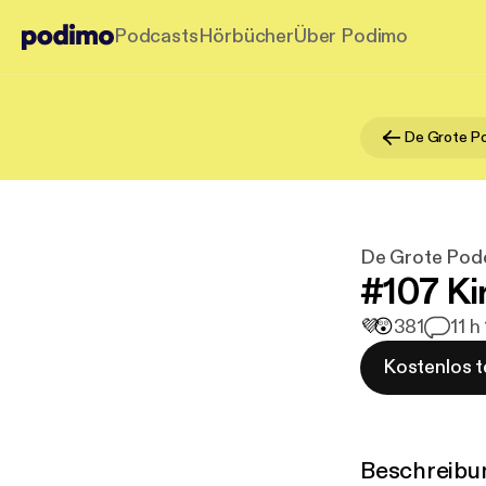
Podcasts
Hörbücher
Über Podimo
De Grote Po
De Grote Pod
#107 Kir
💜
😲
381
1
1 h
Kostenlos t
Beschreibu