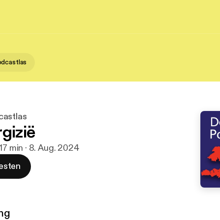
dcastlas
castlas
gizië
 17 min · 8. Aug. 2024
esten
ng