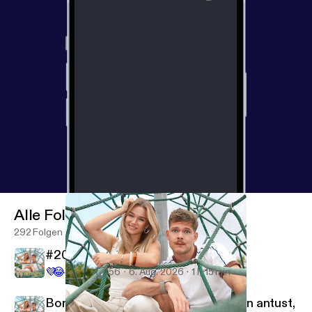
Alle Folgen
292 Folgen
#200 Hängelatte
💜
😂
13.5K
56
6. Aug. 2026
1 h 15 min
Bonusfolge #87 Das, was du Kindern antust,