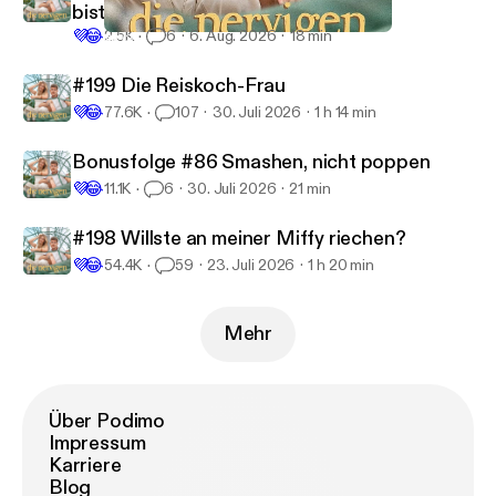
bist du später, hast du selber
💜
😂
2.5K
6
6. Aug. 2026
18 min
#193 Tauber Sack
Die Nervigen
#199 Die Reiskoch-Frau
💜
😂
77.6K
107
30. Juli 2026
1 h 14 min
Bonusfolge #86 Smashen, nicht poppen
💜
😂
11.1K
6
30. Juli 2026
21 min
#198 Willste an meiner Miffy riechen?
💜
😂
54.4K
59
23. Juli 2026
1 h 20 min
Mehr
Über Podimo
Impressum
Karriere
Blog