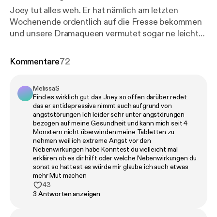
Joey tut alles weh. Er hat nämlich am letzten
Wochenende ordentlich auf die Fresse bekommen
und unsere Dramaqueen vermutet sogar ne leichte
Gehirnerschütterung zu haben (wer’s glaubt). Arm
ist er natürlich trotzdem. Julia aber auch. Die erzählt
Kommentare
72
uns nämlich heute von ihrem wiederkehrenden
Traum, in dem ein monströser Tintenfisch in
MelissaS
Übergröße versucht, sie zu fressen. Während Julia
Find es wirklich gut das Joey so offen darüber redet
geträumt hat, ist Joey doch tatsächlich beim Rock
das er antidepressiva nimmt auch aufgrund von
am Ring über die Menschenmenge gesurft (ohne
angststörungen Ich leider sehr unter angstörungen
bezogen auf meine Gesundheit und kann mich seit 4
Spaß, ist er wirklich), aber leider ist währenddessen
Monstern nicht überwinden meine Tabletten zu
etwas ganz Doofes passiert. Wir finden heute live
nehmen weil ich extreme Angst vor den
heraus, wo genau sich Joeys Genitalien befinden,
Nebenwirkungen habe Könntest du vielleicht mal
erklären ob es dir hilft oder welche Nebenwirkungen du
wenn er seine Beine überschränkt. Gleichzeitig wird
sonst so hattest es würde mir glaube ich auch etwas
Julia erklärt, wie genau denn eigentlich ein Penis
mehr Mut machen
auf Wärme und Kälte reagiert und außerdem
43
3 Antworten anzeigen
versuchen wir noch die wichtigsten Frage der
Menschheitsgeschichte zu beantworten: Wie oft in