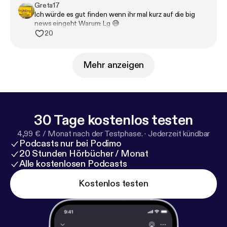
der Woche wird ein:e Gynäkolog:in eigentlich
Greta17
angefurzt? Eine neue Folge "Die Nervigen" gibt es
Ich würde es gut finden wenn ihr mal kurz auf die big
news eingeht Warum: Lg 😅
jeden Freitag kostenlos mit Video bei Podimo.
20
Mehr anzeigen
30 Tage kostenlos testen
4,99 € / Monat nach der Testphase.
·
Jederzeit kündbar
Podcasts nur bei Podimo
20 Stunden Hörbücher / Monat
Alle kostenlosen Podcasts
Kostenlos testen