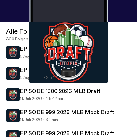
Alle Folgen
300 Folgen
EPISODE 1001 Draft Utopia 6 Pack
1. Aug. 2026
1 h 40 min
EPISODE 1001 Draft Utopia 6 Pack
1. Aug. 2026
2 h 12 min
EPISODE 991 2026 NFL Draft Day 2
Draft Utopia
EPISODE 1000 2026 MLB Draft
11. Juli 2026
4 h 42 min
EPISODE 999 2026 MLB Mock Draft
11. Juli 2026
32 min
EPISODE 999 2026 MLB Mock Draft