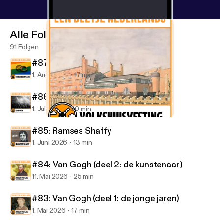
Alle Folgen
91 Folgen
#87: Homohuwelijk
1. Aug. 2026
17 min
#86: Gabber
1. Juli 2026
20 min
#81: Volkshuisvesting
Een Beetje Nederlands
#85: Ramses Shaffy
1. Juni 2026
13 min
#84: Van Gogh (deel 2: de kunstenaar)
11. Mai 2026
25 min
#83: Van Gogh (deel 1: de jonge jaren)
1. Mai 2026
17 min