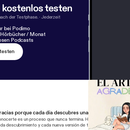
 kostenlos testen
nach der Testphase.
·
Jederzeit
r bei Podimo
 Hörbücher / Monat
losen Podcasts
testen
racias porque cada día descubres una nueva parte de ti
ocerte es un proceso que nunca termina. Hoy agradecemos cada aprendizaje,
da descubrimiento y cada nueva versión de ti que aparece cuando