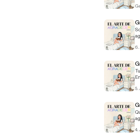
co
Ge
G
So
ag
de
6.
G
Tu
En
qu
5.
G
Qu
ag
se
4.