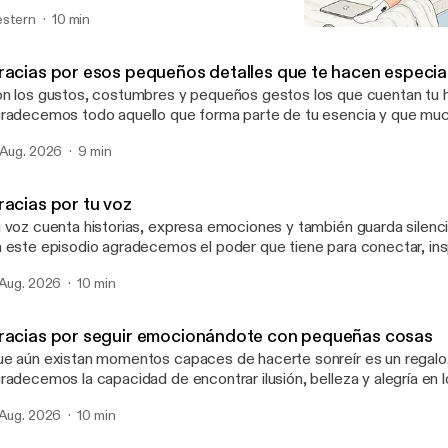
n amor.
stern
10 min
Agradezco aprender a solt
El arte de agradecer
racias por esos pequeños detalles que te hacen especia
n los gustos, costumbres y pequeños gestos los que cuentan tu histo
radecemos todo aquello que forma parte de tu esencia y que mu
sapercibido.
 Aug. 2026
9 min
racias por tu voz
 voz cuenta historias, expresa emociones y también guarda silenc
 este episodio agradecemos el poder que tiene para conectar, ins
ién eres.
 Aug. 2026
10 min
racias por seguir emocionándote con pequeñas cosas
e aún existan momentos capaces de hacerte sonreír es un regalo. Ho
radecemos la capacidad de encontrar ilusión, belleza y alegría en 
ncillos de la vida.
 Aug. 2026
10 min