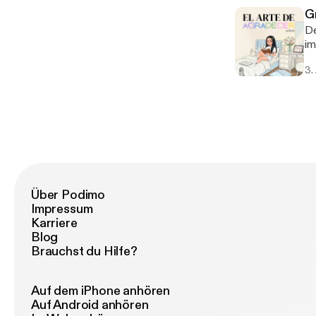
G
De
imaginación. H
ha
3.
Über Podimo
Impressum
Karriere
Blog
Brauchst du Hilfe?
Auf dem iPhone anhören
Auf Android anhören