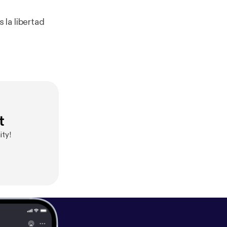
.
t
ity!