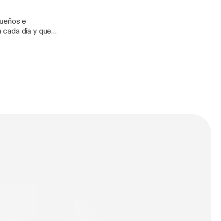
sueños e
n