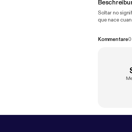
Beschreibu
Soltar no significa olvidar ni
que nace cuand
Kommentare
0
Mel