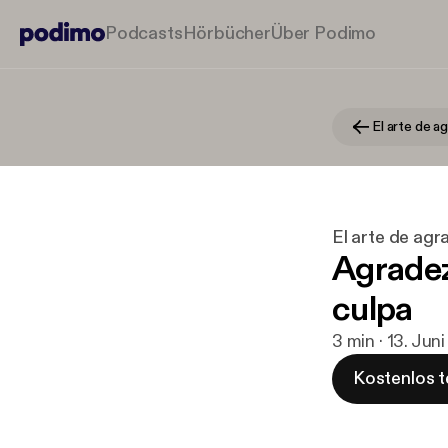
Podcasts
Hörbücher
Über Podimo
El arte de a
El arte de agr
Agradez
culpa
3 min · 13. Jun
Kostenlos t