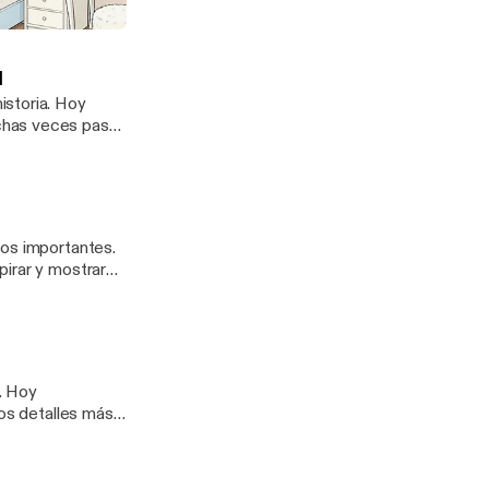
ar sin culpa
l
ria. Hoy
chas veces pasa
ios importantes.
pirar y mostrar
y
los detalles más