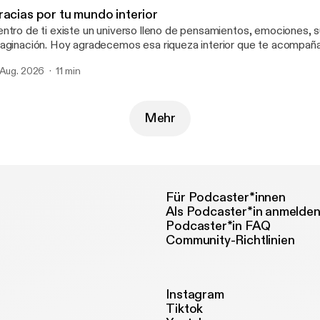
racias por tu mundo interior
ntro de ti existe un universo lleno de pensamientos, emociones, 
oy agradecemos esa riqueza interior que te acompaña cada día y que
ce única tu manera de vivir la vida.
 Aug. 2026
11 min
Mehr
Für Podcaster*innen
Als Podcaster*in anmelde
Podcaster*in FAQ
Community-Richtlinien
Instagram
Tiktok