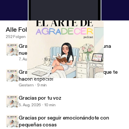
Alle Folgen
252 Folgen
Gracias porque cada día descubres una
nueva parte de ti
7. Aug. 2026
10 min
Gracias por esos pequeños detalles que te
hacen especial
Agradezco la oportunidad de empezar de nuevo
El arte de agradecer
Gestern
9 min
Gracias por tu voz
5. Aug. 2026
10 min
Gracias por seguir emocionándote con
pequeñas cosas