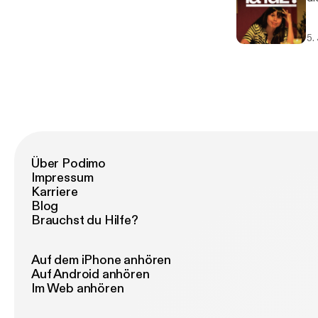
5.
Über Podimo
Impressum
Karriere
Blog
Brauchst du Hilfe?
Auf dem iPhone anhören
Auf Android anhören
Im Web anhören