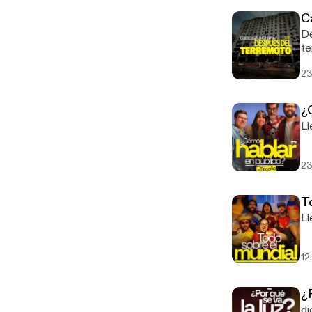
C
De
te
23
¿
Ll
23
T
Ll
12
¿P
di