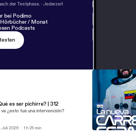
nach der Testphase.
·
Jederzeit
r bei Podimo
 Hörbücher / Monat
losen Podcasts
testen
ué es ser pichirre? | 312
 va ¿esto fue una intervención?
. Juli 2026
1 h 25 min
La nueva carrera espacial