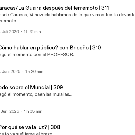
El Cuartico
aracas/La Guaira después del terremoto | 311
sde Caracas, Venezuela hablamos de lo que vimos tras la devasta
rremoto.
. Juli 2026
1 h 31 min
Cómo hablar en público? con Briceño | 310
egó el momento con el PROFESOR.
. Juni 2026
1 h 26 min
odo sobre el Mundial | 309
egó el momento, caen las murallas...
. Juni 2026
1 h 38 min
or qué se va la luz? | 308
osito ya suéltame el brazo