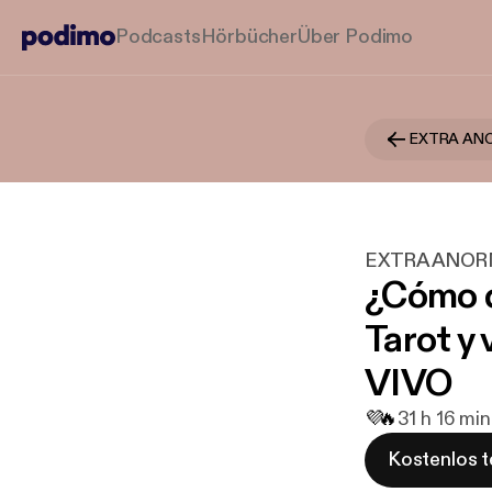
Podcasts
Hörbücher
Über Podimo
EXTRA AN
EXTRA ANO
¿Cómo d
Tarot y
VIVO
💜
🔥
3
1 h 16 min
Kostenlos t