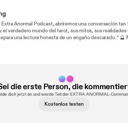
ng
 Extra Anormal Podcast, abriremos una conversación tan 
 el verdadero mundo del tarot, sus mitos, sus realidades y
ara una lectura honesta de un engaño descarado. * 🔮 Mitos y
tar charlatanes y falsas promesas. * 🃏 El
rtas: simbolismo, intuición y responsabilidad Un programa para
 dudan o alguna vez se han preguntado:¿Me están leyend
endo a mí?📌 Acompáñanos en vivo, participa en el chat y
 Extra Anormal Podcast: donde lo misterioso se cuestiona s
Sei die erste Person, die kommentier
lde dich jetzt an und werde Teil der EXTRA ANORMAL-Communi
Kostenlos testen