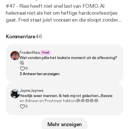
#47 - Ries heeft niet snel last van FOMO. Al
helemaal niet als het om heftige hardcorefeestjes
gaat. Fred staat juist vooraan en die sloopt zonder
schaamte de dansvloer. Voor Ries is dat opnieuw
bevestiging: hij lijkt inmiddels meer op een
Kommentare
46
hulpverlener dan op een vriend. Maar ja,
vriendschap is nu eenmaal geven en nemen. Alleen,
FredenRies
Host
waar ligt de grens? Een luisterend oor bieden:
Wat vonden jullie het leukste moment uit de aflevering?
prima. Maar de bak in voor de misdaden van je beste
🤔
vriend? Ons niet gezien! 🎧 Geproduceerd door
6
3 Antworten anzeigen
Tonny Media 💖 Volg ons op Instagram, TikTok en
YouTube. 🪩 Mail naar fredenries@tonnymedia.nl
JayneJaynee
Heerlijk weer mannen. Ik heb mij rot gelachen...Bassie
en Adriaan en Fred maar hakken😂😂😂😂😂
5
Mehr anzeigen