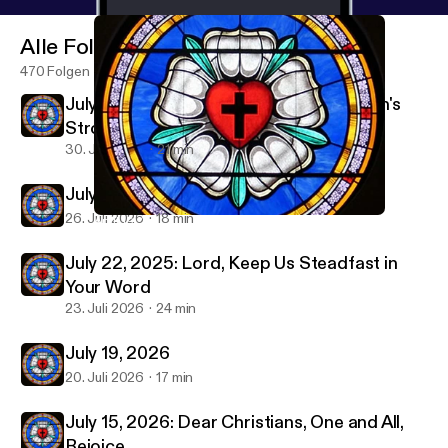
Alle Folgen
470 Folgen
July 29, 2026-Christ Jesus Laid in Death's
Strong Bands
30. Juli 2026
21 min
July 26, 2026
26. Juli 2026
18 min
April 19, 2026
Immanuel & St Paul Lutheran Parish Sermon Podcast
July 22, 2025: Lord, Keep Us Steadfast in
Your Word
23. Juli 2026
24 min
July 19, 2026
20. Juli 2026
17 min
July 15, 2026: Dear Christians, One and All,
Rejoice