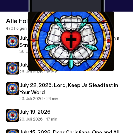
Alle Folgen
470 Folgen
July 29, 2026-Christ Jesus Laid in Death's
Strong Bands
30. Juli 2026
21 min
July 26, 2026
26. Juli 2026
18 min
April 26, 2026
Immanuel & St Paul Lutheran Parish Sermon Podcast
July 22, 2025: Lord, Keep Us Steadfast in
Your Word
23. Juli 2026
24 min
July 19, 2026
20. Juli 2026
17 min
July 15, 2026: Dear Christians, One and All,