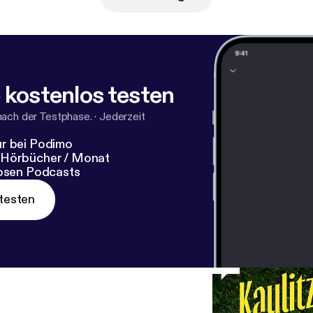
 kostenlos testen
nach der Testphase.
·
Jederzeit
r bei Podimo
 Hörbücher / Monat
losen Podcasts
testen