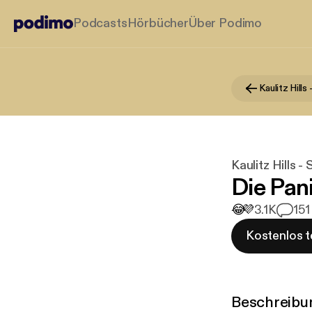
Podcasts
Hörbücher
Über Podimo
Kaulitz Hills 
Die Pan
😂
💜
3.1K
15
1
Kostenlos t
Beschreibu