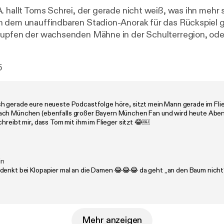
 hallt Toms Schrei, der gerade nicht weiß, was ihn mehr s
h dem unauffindbaren Stadion-Anorak für das Rückspiel
Zupfen der wachsenden Mähne in der Schulterregion, ode
 im Saus und Braus? Wobei Saus für Bills Prollkarre steht,
s Gesetze als auch die Side Eyes der bräsigen Nachbars
5
 Braus für Freundin Sarah, deren Anwesenheit dem gestr
ein paar unlöschbaren Nacktfotos auch noch einen ordent
. Zum Glück hat Daniel schon für Drinks gesorgt. Cheers,
h gerade eure neueste Podcastfolge höre, sitzt mein Mann gerade im Fli
Infos rund um den Podcast, Updates und Werbepartner find
ch München (ebenfalls großer Bayern München Fan und wird heute Aben
agram.com/kaulitzhills.podcast/
[
https://www.instagram.c
chreibt mir, dass Tom mit ihm im Flieger sitzt 😂￼
Learn more about your ad choices. Visit podcastchoices.co
tchoices.com/adchoices
]
in
denkt bei Klopapier mal an die Damen 😂😂😂 da geht „an den Baum nicht
Mehr anzeigen