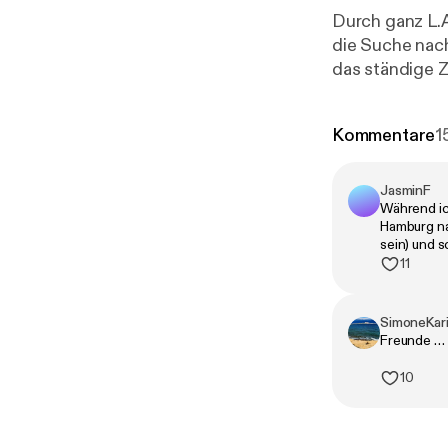
Durch ganz L.A.
die Suche nac
das ständige 
seines Bruders
sowohl Newton
Kommentare
1
ignoriert, und
zusätzlich zu 
Over entlockte
JasminF
Während ic
Alle weiteren 
Hamburg na
tps://www.inst
sein) und s
s.podcast/
] 
11
ttps://podcas
SimoneKar
Freunde … 
10