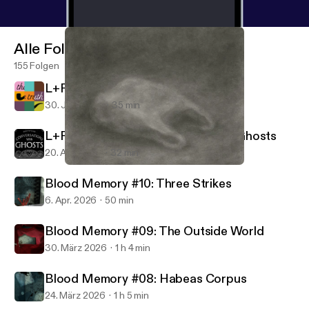
Alle Folgen
155 Folgen
L+R Presents: The Truth
30. Juni 2026
35 min
L+R Presents: Conversations with Ghosts
20. Apr. 2026
32 min
Marriage is a Religion
Love and Radio
Blood Memory #10: Three Strikes
6. Apr. 2026
50 min
Blood Memory #09: The Outside World
30. März 2026
1 h 4 min
Blood Memory #08: Habeas Corpus
24. März 2026
1 h 5 min