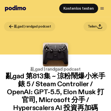
Kostenlos testen
亂gad | randgad podcast
Teilen
亂gad | randgad podcast
亂‌‌‌gad‌‌‌ ‌‌‌‌‌第‌‌‌813集 ~ 涼粉鬧爆小米手
錶 5 / Steam Controller /
OpenAI: GPT-5.5, Elon Musk 打
官司, Microsoft 分手 /
Hyperscalers AI 投資再加碼