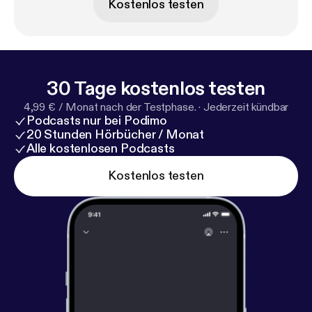
Kostenlos testen
1LgzSOO-NaLUeLsYK-lmfq8wwAxXd1GrFr_0HB-_
qAfpDN0U54CE1hoKUg
30 Tage kostenlos testen
4,99 € / Monat nach der Testphase.
·
Jederzeit kündbar
Podcasts nur bei Podimo
20 Stunden Hörbücher / Monat
Alle kostenlosen Podcasts
Kostenlos testen