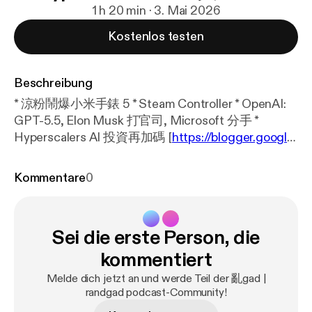
1 h 20 min · 3. Mai 2026
Kostenlos testen
Beschreibung
* 涼粉鬧爆小米手錶 5 * Steam Controller * OpenAI:
GPT-5.5, Elon Musk 打官司, Microsoft 分手 *
Hyperscalers AI 投資再加碼 [
https://blogger.google
usercontent.com/img/a/AVvXsEgHHPwyp8S1geyx
melTPMGgs5wowyBIsVZ99k_jj4rMlZz3Jb07dA7K
Kommentare
0
r56v43CjFMFr8LeOFYdzvMkieWwtTnekDtAJHpq
D9EBPUjmgNTqT9dF8PG2I4JICtVyGPG-1ZCR5R
Z1LgzSOO-NaLUeLsYK-lmfq8wwAxXd1GrFr_0HB-
Sei die erste Person, die
_qAfpDN0U54CE1hoKUg
]
https://blogger.googleus
ercontent.com/img/a/AVvXsEgHHPwyp8S1geyxm
kommentiert
elTPMGgs5wowyBIsVZ99k_jj4rMlZz3Jb07dA7Kr5
Melde dich jetzt an und werde Teil der 亂gad |
6v43CjFMFr8LeOFYdzvMkieWwtTnekDtAJHpqD
randgad podcast-Community!
9EBPUjmgNTqT9dF8PG2I4JICtVyGPG-1ZCR5RZ