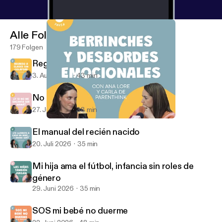
Alle Folgen
179 Folgen
Regreso a clases sin colapsar
3. Aug. 2026
43 min
No romanticemos la maternidad
27. Juli 2026
38 min
Desbordes emocionales
MAMÁS EN PAUSA
El manual del recién nacido
20. Juli 2026
35 min
Mi hija ama el fútbol, infancia sin roles de
género
29. Juni 2026
35 min
SOS mi bebé no duerme