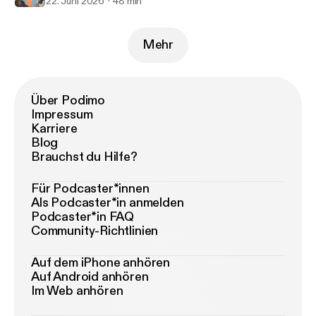
22. Juni 2026
48 min
Mehr
Über Podimo
Impressum
Karriere
Blog
Brauchst du Hilfe?
Für Podcaster*innen
Als Podcaster*in anmelden
Podcaster*in FAQ
Community-Richtlinien
Auf dem iPhone anhören
Auf Android anhören
Im Web anhören