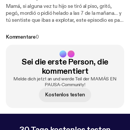
Mamá, si alguna vez tu hijo se tiró al piso, gritó,
pegó, mordió o pidió helado a las 7 de la mañana… y
tú sentiste que ibas a explotar, este episodio es para
ti. Hoy hablamos con Carla de Parenthink, sobre
berrinches y desbordes emocionales: qué son, por
Kommentare
0
qué pasan, cuándo son parte normal del desarrollo y
cómo podemos acompañarlos sin exigirnos ser
perfectas. También hablamos de nosotras: de la
Sei die erste Person, die
culpa, del cansancio, de esos momentos en los que
gritamos aunque “sabíamos qué hacer”, y de cómo
kommentiert
reparar con nuestros hijos después de perder la
Melde dich jetzt an und werde Teil der MAMÁS EN
paciencia. Un episodio para entender más,
PAUSA-Community!
juzgarnos menos y recordar que criar también es
Kostenlos testen
aprender a sostenernos a nosotras. Compártelo con
otra mamá o futura mamá que necesite escucharlo
hoy. 💛 💛👩🏻‍🏫 Host: Ana Lore | IG: @analore.co [
ht
tp://analore.co
] 👩🏻 Invitada especial: Carla de
@parenthinkmx
30 Tage kostenlos testen