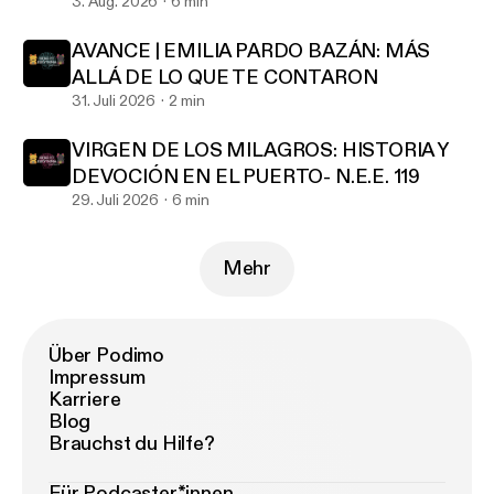
- Episodio exclusivo para mecenas
3. Aug. 2026
6 min
AVANCE | EMILIA PARDO BAZÁN: MÁS
ALLÁ DE LO QUE TE CONTARON
31. Juli 2026
2 min
VIRGEN DE LOS MILAGROS: HISTORIA Y
DEVOCIÓN EN EL PUERTO- N.E.E. 119
29. Juli 2026
6 min
Mehr
Über Podimo
Impressum
Karriere
Blog
Brauchst du Hilfe?
Für Podcaster*innen