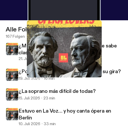
Alle Folgen
167 Folgen
¿Mezzo o soprano? La voz que nadie sabe
clasificar
21. Juli 2026
24 min
¿Por qué Javier Camarena la invitó a su gira?
19. Juli 2026
16 min
¿Ya no existen los tenores italianos como antes?
Opera Lovers
¿La soprano más difícil de todas?
15. Juli 2026
23 min
Estuvo en La Voz… y hoy canta ópera en
Berlín
10. Juli 2026
33 min