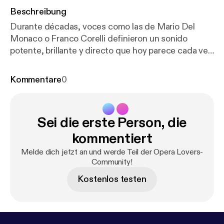
Beschreibung
Durante décadas, voces como las de Mario Del
Monaco o Franco Corelli definieron un sonido
potente, brillante y directo que hoy parece cada vez
más raro. Pero… ¿realmente desaparecieron o
simplemente cambió la forma de cantar?En este
Kommentare
0
video analizamos qué hacía único al llamado “tenor
dramático italiano”: el squillo, la proyección, el peso
vocal y su relación con el verismo y el repertorio de
Sei die erste Person, die
Giuseppe Verdi y Giacomo Puccini. También
revisamos la delgada línea entre tenor lírico, spinto y
kommentiert
dramático, y por qué hoy es más difícil encontrar
Melde dich jetzt an und werde Teil der Opera Lovers-
ese tipo de voz.¿Es un problema de técnica? ¿De
Community!
estilo? ¿O simplemente una evolución natural de la
Kostenlos testen
ópera?