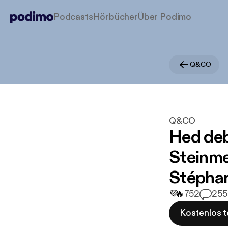
Podcasts
Hörbücher
Über Podimo
Q&CO
Q&CO
Hed deb
Steinme
Stéphan
💜
🔥
752
25
5
Kostenlos t