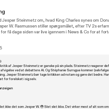
ng
d Jesper Steinmetz om, hvad King Charles synes om Don
per W. Rasmussen stiller spørgsmålet, efter TV 2s erfar
for få dage siden var live igennem i News & Co for at for
 Washington. For ifølge Rasmussen var indslaget ekstremt 
r Trump. Rasmussen bringer kritikken, og Steinmetz forsv
5
ommer realityprogrammet til Danmark. Det kalder på sel
g tv-producenterne, lyder det fra debattør Yaqoub Ali, de
9
 kritik af Jesper Steinmetz er ganske på sin plads. Steinmetz reagerer def
mer giver unge mennesker et forskruet forhold til det mo
 afvigelse ved at debattere AI. Og Stéphanie Surrugue kommer (selvfølgeli
de familieværdier. Ali tager diskussionen med Viaplay. Vært: Henri
ning. Jesper Steinmetz bør tage kritikken ad notam og gøre det bedre. Ha
t for forelsket i sig selv.
tformand i Dansk Regnbueråd
anzeigen
ttør Flemming Fjeldgaard, Direktør for Viaplay Danmark Journalist
kob Ranum Redaktør:
gaard
let ikke det som Jesper W. 😳 Slet slet ikke. Det virker mest af alt som o