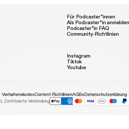
lation. Det vil Halli ikke have siddende på sig, og derfor er han - 
ifter af sms-korrespondancer - tilbage i Podimo-studiet – denne gang også for
ette kritik af DR's håndtering af efterspillet. Til sidst vender vi en ‘mystisk’ sag om
Für Podcaster*innen
afsnit af Anmelderne på P1, der aldrig blev sendt. Vært: Henrik Qvortrup Medvært:
Als Podcaster*in anmelde
r: Louise Detlefsen, instruktør på Tingbjerg-eksperimentet Haraldur
Podcaster*in FAQ
li’ Sigvaldson , deltager i Hotel Romantik Susanna Lange, gift med Halli Anne
Community-Richtlinien
lichs, programchef for ekstern produktion på DR Alexander Rahnami Mannstaedt,
lminstruktør og tilrettelægger på Xor - en kanal under TV 2 Østjyllan
old til og med unge etniske minoriteter Henrik Lorenzen, seniorredaktør ved den
ske ordbog under det danske sprog- og litteraturselskab Journalist: Maria Asmine
Instagram
 Koch Musik: Jakob Ranum Redaktør: Mette
Tiktok
ndergaard
Youtube
Verhaltenskodex
Content-Richtlinien
AGBs
Datenschutzerklärung
L Zertifizierte Verbindung