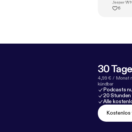
Jesper W ha
6
30 Tage
4,99 € / Monat 
kündbar
Podcasts nu
20 Stunden
Alle kosten
Kostenlos 