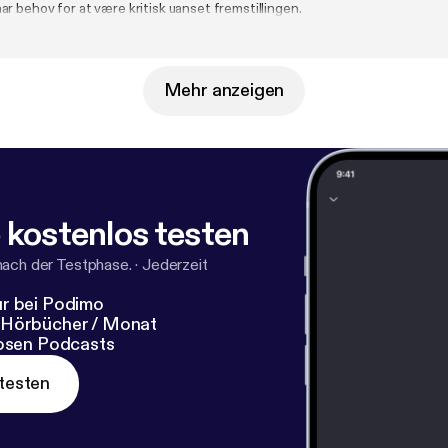
r behov for at være kritisk uanset fremstillingen.
Mehr anzeigen
 kostenlos testen
nach der Testphase.
·
Jederzeit
r bei Podimo
 Hörbücher / Monat
losen Podcasts
testen