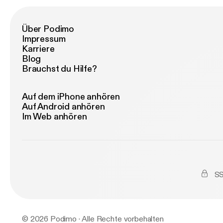
re
udskr
at r
Über Podimo
et 
Impressum
Elisa Lykke Gæste
Karriere
‘Hal
Blog
Gar
Brauchst du Hilfe?
fi
indh
dan
Auf dem iPhone anhören
Dam Producer & mastering: Adam
Auf Android anhören
Sø
Im Web anhören
SS
© 2026 Podimo · Alle Rechte vorbehalten