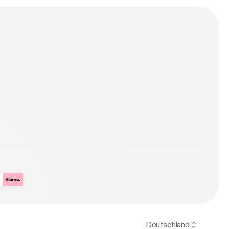
nu bevæbnet med
n
d, der laver
Deutschland