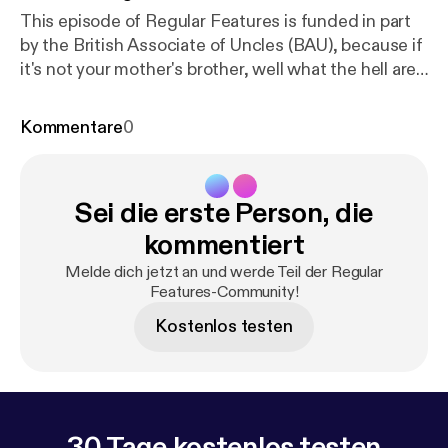
This episode of Regular Features is funded in part
by the British Associate of Uncles (BAU), because if
it's not your mother's brother, well what the hell are
we even doing here. In this one, Joe's got robot
hoover problems, Log wants to know who's gonna
Kommentare
0
push him around in his wheelbarrow when he's old,
and Steve gets to know a former Chancellor what
done disappeared because nobody remember to
Sei die erste Person, die
believe in her aww.
kommentiert
Melde dich jetzt an und werde Teil der Regular
Features-Community!
Kostenlos testen
30 Tage kostenlos testen