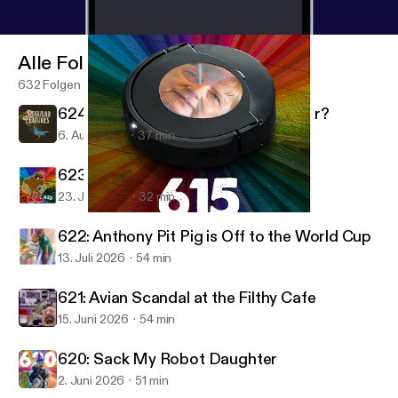
Alle Folgen
632 Folgen
624: Why You So Nasty, Your Honour?
6. Aug. 2026
37 min
623: Murky Dismal's Jizz Baptismal
23. Juli 2026
32 min
615: Robot Uncle Merkel Carer
Regular Features
622: Anthony Pit Pig is Off to the World Cup
13. Juli 2026
54 min
621: Avian Scandal at the Filthy Cafe
15. Juni 2026
54 min
620: Sack My Robot Daughter
2. Juni 2026
51 min