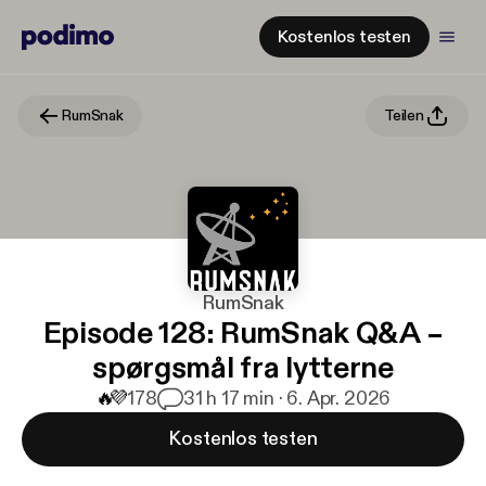
Kostenlos testen
RumSnak
Teilen
RumSnak
Episode 128: RumSnak Q&A –
spørgsmål fra lytterne
🔥
💜
178
3
1 h 17 min · 6. Apr. 2026
Kostenlos testen