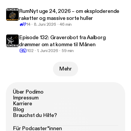
www.rumsnak.dk/lyt-til-rumsnak-1/episode/6068b
445/episode-122-sadan-traener-andreas-mogense
RumNyt uge 24, 2026 – om eksploderende
n-nye-astronauter
] * NASA har udgivet rapport om
raketter og massive sorte huller
Starliner bemandet testflyvning [
https://www.nasa.
🔥
💜
14
8. Juni 2026
46 min
gov/news-release/nasa-releases-report-on-starliner
-crewed-flight-test-investigation/
] * Sierra Space
Episode 132: Graverobot fra Aalborg
præsenterer Dream Chaser Tenacity [
https://www.si
drømmer om at komme til Månen
erraspace.com/press-releases/sierra-space-introdu
😢
😲
102
1. Juni 2026
59 min
ces-dream-chaser-spaceplane-tenacity/
]
Mehr
Über Podimo
Impressum
Karriere
Blog
Brauchst du Hilfe?
Für Podcaster*innen