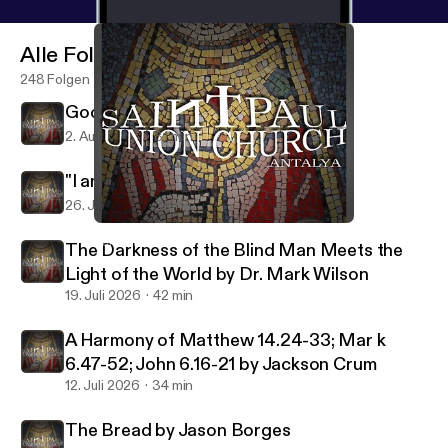
Alle Folgen
248 Folgen
Good Shepherd by Jackson Crum
2. Aug. 2026
31 min
"I am the Gate" by Richard Welch
26. Juli 2026
24 min
You are THAT Man by Jackson Crum
Saint Paul Union Church
The Darkness of the Blind Man Meets the
Light of the World by Dr. Mark Wilson
19. Juli 2026
42 min
A Harmony of Matthew 14.24-33; Mar k
6.47-52; John 6.16-21 by Jackson Crum
12. Juli 2026
34 min
The Bread by Jason Borges