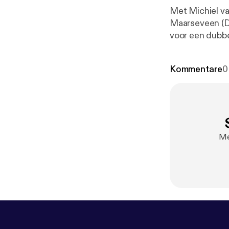
Met Michiel va
Maarseveen (Dire
voor een dubbe
harder werken, maar om and
Zorg vertelle
Kommentare
0
toekomstbesten
huisartsen en he
zijn van hart
Me