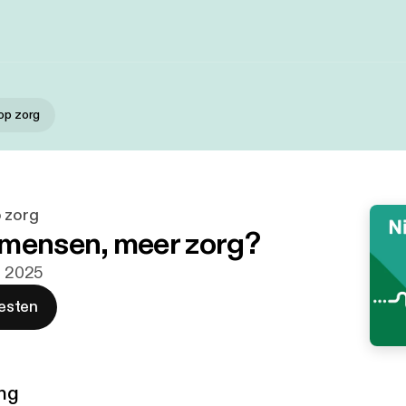
 op zorg
p zorg
mensen, meer zorg?
v. 2025
esten
ng