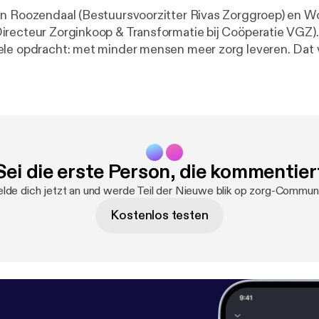
n Roozendaal (Bestuursvoorzitter Rivas Zorggroep) en W
cteur Zorginkoop & Transformatie bij Coöperatie VGZ). De zorg staa
le opdracht: met minder mensen meer zorg leveren. Dat 
ers organiseren. In deze aflevering van Nieuwe Blik op
n Rivas Zorggroep en Coöperatie VGZ hoe ze samenwerke
dige zorg. Over digitalisering in de wijkverpleging, sa
t vergroten van zelfredzaamheid bij bewoners en patiënten. Rea
e welkom via denkmeemet@vgz.nl [denkmeemet@vgz.nl].
Sei die erste Person, die kommentier
lde dich jetzt an und werde Teil der Nieuwe blik op zorg-Communi
Kostenlos testen