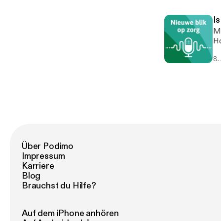
trekt? In deze aflevering v
Tr
Is
ve
Me
Am
Hoor
vaak
so
de
8.
aantrek
vi
be
be
inze
de
Über Podimo
Impressum
Karriere
Blog
Brauchst du Hilfe?
Auf dem iPhone anhören