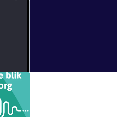
 daarna niet
kent niet