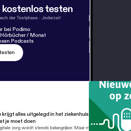
 kostenlos testen
nach der Testphase.
·
Jederzeit
r bei Podimo
 Hörbücher / Monat
losen Podcasts
testen
 krijgt alles uitgelegd in het ziekenhuis… en toch weet je
at je moet doen
gitale zorg wordt steeds belangrijker. Maar meer technologie bete