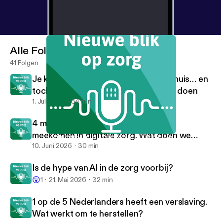
Alle Folgen
41 Folgen
Je krijgt alles uitgelegd in het ziekenhuis… en
toch weet je daarna niet wat je moet doen
1. Juli 2026
34 min
4 miljoen Nederlanders kunnen niet
meekomen in digitale zorg. Wat doen we
Is virtuele revalidatie een hype of een doorbraak?
Nieuwe blik op zorg
daaraan?
10. Juni 2026
30 min
Is de hype van AI in de zorg voorbij?
😲
1
21. Mai 2026
32 min
1 op de 5 Nederlanders heeft een verslaving.
Wat werkt om te herstellen?