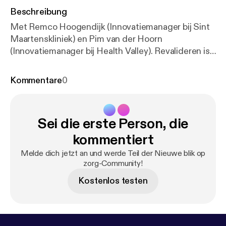
Beschreibung
Met Remco Hoogendijk (Innovatiemanager bij Sint
Maartenskliniek) en Pim van der Hoorn
(Innovatiemanager bij Health Valley). Revalideren is
vaak intensief, repetitief en soms zelfs saai. Hoe kan
technologie helpen om dit proces effectiever én
Kommentare
0
aantrekkelijker te maken? In deze aflevering van
Nieuwe Blik op Zorg hoor je hoe virtual en
augmented reality worden ingezet om patiënten te
Sei die erste Person, die
motiveren, behandelingen te personaliseren en zorg
deels naar huis te verplaatsen. Ook bespreken we
kommentiert
het platform Uptimise, dat zorgaanbieders helpt bij
Melde dich jetzt an und werde Teil der Nieuwe blik op
het vinden en inzetten van bewezen digitale
zorg-Community!
therapieën. Reacties zijn van harte welkom via
Kostenlos testen
denkmeemet@vgz.nl [denkmeemet@vgz.nl].