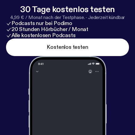
Unser Impressum findest du hier:
https://silicon-we
30 Tage kostenlos testen
ekly.de/impressum/
[
https://silicon-weekly.de/impre
4,99 € / Monat nach der Testphase.
·
Jederzeit kündbar
ssum/
]
Podcasts nur bei Podimo
20 Stunden Hörbücher / Monat
Alle kostenlosen Podcasts
Kostenlos testen