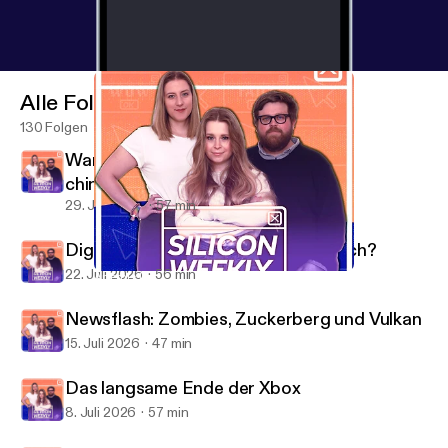
Alle Folgen
130 Folgen
Warum die USA plötzlich nervös auf
chinesische KI schauen
29. Juli 2026
57 min
Digitaler Euro: Was soll das eigentlich?
22. Juli 2026
56 min
Artemis II: Eine Rückkehr ohne Landung
Silicon Weekly
Newsflash: Zombies, Zuckerberg und Vulkan
15. Juli 2026
47 min
Das langsame Ende der Xbox
8. Juli 2026
57 min