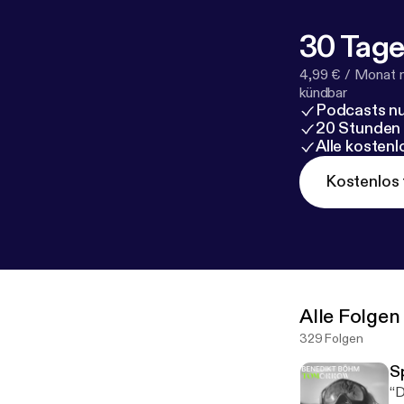
vereinbaren, u
Doctor Mi! sol
30 Tage
gerufen werden
eine der wicht
4,99 € / Monat 
326 Milliarden
kündbar
Podcasts nu
Die Sehnsucht 
20 Stunden
realistisch das
Alle kosten
auszusehen….St
Superstars, vi
Kostenlos 
Alle Folgen
329 Folgen
S
“D