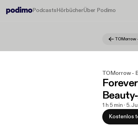
Podcasts
Hörbücher
Über Podimo
TOMorrow - Bus
Forever
Beauty-
1 h 5 min · 5. J
Kostenlos t