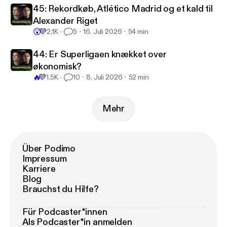
45: Rekordkøb, Atlético Madrid og et kald til
Alexander Riget
😲
💜
2.1K
5
16. Juli 2026
54 min
44: Er Superligaen knækket over
økonomisk?
🔥
💜
1.5K
10
8. Juli 2026
52 min
Mehr
Über Podimo
Impressum
Karriere
Blog
Brauchst du Hilfe?
Für Podcaster*innen
Als Podcaster*in anmelden