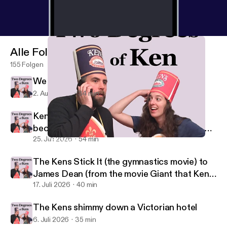
Alle Folgen
155 Folgen
We Coulda Been Kentenders
2. Aug. 2026
34 min
Ken and Kendra go on an Odyssey. Kendra
becomes a pig, Ken is Charlize Theron on the
beach.
25. Juli 2026
54 min
The Devil Drinks Seltzer (in this case the devil is the Kens)
Two Degrees of Ken
The Kens Stick It (the gymnastics movie) to
James Dean (from the movie Giant that Ken
watched)
17. Juli 2026
40 min
The Kens shimmy down a Victorian hotel
6. Juli 2026
35 min