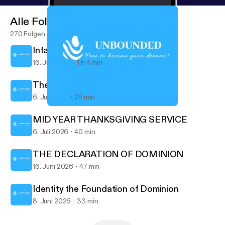
Alle Folgen
270 Folgen
Infallible Proofs 2
16. Juli 2026
1 h 4 min
The Infallible Proofs
6. Juli 2026
25 min
Sent Word
UNBOUNDED - POTTERSVILLE CHURCH
MID YEAR THANKSGIVING SERVICE
6. Juli 2026
40 min
THE DECLARATION OF DOMINION
16. Juni 2026
47 min
Identity the Foundation of Dominion
8. Juni 2026
33 min