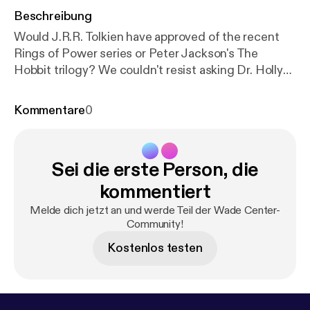
Beschreibung
Would J.R.R. Tolkien have approved of the recent
Rings of Power series or Peter Jackson's The
Hobbit trilogy? We couldn't resist asking Dr. Holly
Ordway her opinion on Tolkien's films and how she
thinks Tolkien would have reacted. Don't forget to
Kommentare
0
check out out main episode this week with Dr. Holly
Ordway [
https://hollyordway.com/
] about her recent
book on Tolkien's Faith: A Spiritual Biography [
http
Sei die erste Person, die
s://bookstore.wordonfire.org/products/tolkiens-fait
h?srsltid=AfmBOoqjou3MRBoGjRMogMTaG931vf
kommentiert
a9ZqEtaxlc-aeh1tdHXyggAB9R
] (2023) and the
Melde dich jetzt an und werde Teil der Wade Center-
truth about whether the friendship between Tolkien
Community!
and C.S. Lewis fell apart (or not) at the end of their
Kostenlos testen
lives.