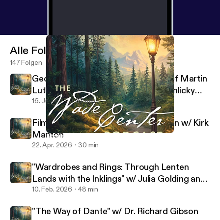
Alle Folgen
147 Folgen
George MacDonald's Translations of Martin
Luther's Hymns w/ Rev. Dr. Sarah Hinlicky
Wilson
16. Juli 2026
37 min
Filming the Lives of Lewis and Tolkien w/ Kirk
Manton
Bonus: Tolkien's Films w/ Dr. Holly Ordway
Wade Center
22. Apr. 2026
30 min
"Wardrobes and Rings: Through Lenten
Lands with the Inklings" w/ Julia Golding and
Malcolm Guite
10. Feb. 2026
48 min
"The Way of Dante" w/ Dr. Richard Gibson